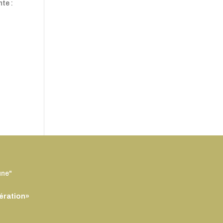
te :
une"
ération»