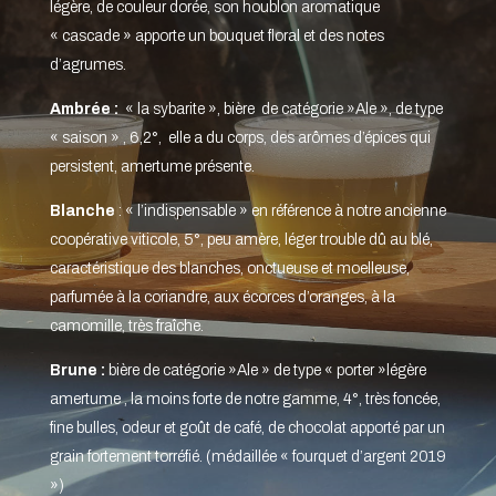
légère, de couleur dorée, son houblon aromatique
« cascade » apporte un bouquet floral et des notes
d’agrumes.
Ambrée :
« la sybarite », bière de catégorie »Ale », de type
« saison » , 6,2°, elle a du corps, des arômes d’épices qui
persistent, amertume présente.
Blanche
: « l’indispensable » en référence à notre ancienne
coopérative viticole, 5°, peu amère, léger trouble dû au blé,
caractéristique des blanches, onctueuse et moelleuse,
parfumée à la coriandre, aux écorces d’oranges, à la
camomille, très fraîche.
Brune :
bière de catégorie »Ale » de type « porter »légère
amertume , la moins forte de notre gamme, 4°, très foncée,
fine bulles, odeur et goût de café, de chocolat apporté par un
grain fortement torréfié. (médaillée « fourquet d’argent 2019
»)