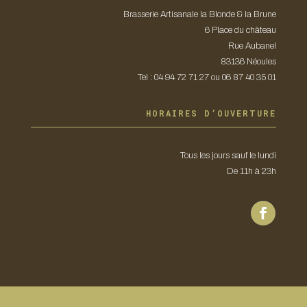
Brasserie Artisanale la Blonde & la Brune
6 Place du château
Rue Aubanel
83136 Néoules
Tel : 04 94 72 71 27 ou 06 87 40 35 01
HORAIRES D’OUVERTURE
Tous les jours sauf le lundi
De 11h à 23h