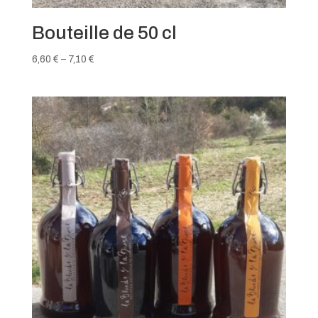
Bouteille de 50 cl
6,60
€
–
7,10
€