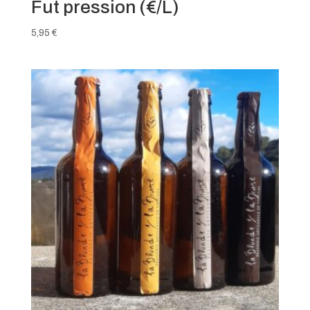
Fut pression (€/L)
5,95
€