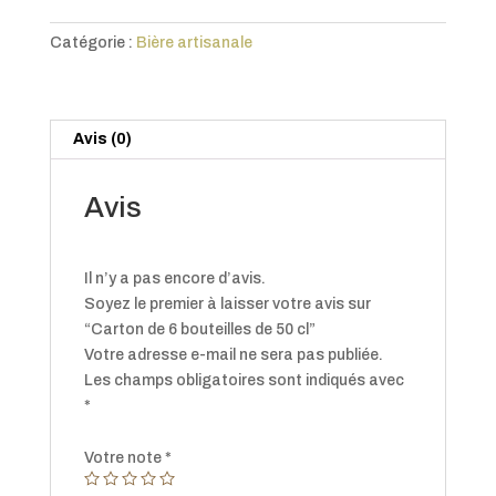
de
6
Catégorie :
Bière artisanale
bouteilles
de
50
cl
Avis (0)
Avis
Il n’y a pas encore d’avis.
Soyez le premier à laisser votre avis sur
“Carton de 6 bouteilles de 50 cl”
Votre adresse e-mail ne sera pas publiée.
Les champs obligatoires sont indiqués avec
*
Votre note
*